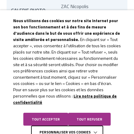
ZAC Nicopolis
GALERIE PHOTO
83170 Brignoles
Nous utilisons des cookies sur notre site Internet pour
MARCHÉS PUBLICS
son bon fonctionnement et à des fins de mesure
contact@te83.fr
d'audience dans le but de vous offrir une expérience de
REVUE DE PRESSE
visite améliorée et personnalisée.
En cliquant sur « Tout
CONTACTEZ-NOUS
accepter », vous consentez à l'utilisation de tous les cookies
placés sur notre site. En cliquant sur « Tout refuser », seuls
CGU &
les cookies strictement nécessaires au fonctionnement du
site et à sa sécurité seront utilisés. Pour choisir ou modifier
CONFIDENTIALITÉ
vos préférences cookies ainsi que retirer votre
consentement à tout moment, cliquez sur « Personnaliser
vos cookies » ou sur le lien « Cookies » en bas d'écran.
Pour en savoir plus sur les cookies et les données
personnelles que nous utilisons :
Lire notre politique de
confidentialité
TOUT ACCEPTER
TOUT REFUSER
PERSONNALISER VOS COOKIES