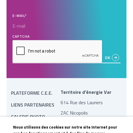
E-MAIL
*
CAPTCHA
Territoire d'énergie Var
PLATEFORME C.E.E.
614 Rue des Lauriers
LIENS PARTENAIRES
ZAC Nicopolis
GALERIE PHOTO
83170 Brignoles
Nous utilisons des cookies sur notre site Internet pour
MARCHÉS PUBLICS