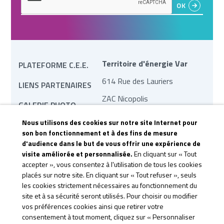
Territoire d'énergie Var
PLATEFORME C.E.E.
614 Rue des Lauriers
LIENS PARTENAIRES
ZAC Nicopolis
GALERIE PHOTO
83170 Brignoles
Nous utilisons des cookies sur notre site Internet pour
MARCHÉS PUBLICS
son bon fonctionnement et à des fins de mesure
contact@te83.fr
d'audience dans le but de vous offrir une expérience de
REVUE DE PRESSE
visite améliorée et personnalisée.
En cliquant sur « Tout
CONTACTEZ-NOUS
accepter », vous consentez à l'utilisation de tous les cookies
placés sur notre site. En cliquant sur « Tout refuser », seuls
CGU &
les cookies strictement nécessaires au fonctionnement du
site et à sa sécurité seront utilisés. Pour choisir ou modifier
CONFIDENTIALITÉ
vos préférences cookies ainsi que retirer votre
consentement à tout moment, cliquez sur « Personnaliser