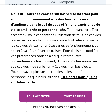
ZAC Nicopolis
GALERIE PHOTO
83170 Brignoles
Nous utilisons des cookies sur notre site Internet pour
MARCHÉS PUBLICS
contact@te83.fr
son bon fonctionnement et à des fins de mesure
d'audience dans le but de vous offrir une expérience de
REVUE DE PRESSE
visite améliorée et personnalisée.
En cliquant sur « Tout
CONTACTEZ-NOUS
accepter », vous consentez à l'utilisation de tous les cookies
placés sur notre site. En cliquant sur « Tout refuser », seuls
CGU &
les cookies strictement nécessaires au fonctionnement du
site et à sa sécurité seront utilisés. Pour choisir ou modifier
CONFIDENTIALITÉ
vos préférences cookies ainsi que retirer votre
consentement à tout moment, cliquez sur « Personnaliser
vos cookies » ou sur le lien « Cookies » en bas d'écran.
Pour en savoir plus sur les cookies et les données
personnelles que nous utilisons :
Lire notre politique de
confidentialité
TOUT ACCEPTER
TOUT REFUSER
PERSONNALISER VOS COOKIES
Site réalisé par
La Jungle