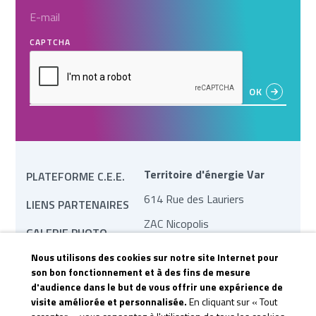
CAPTCHA
Territoire d'énergie Var
PLATEFORME C.E.E.
614 Rue des Lauriers
LIENS PARTENAIRES
ZAC Nicopolis
GALERIE PHOTO
83170 Brignoles
Nous utilisons des cookies sur notre site Internet pour
MARCHÉS PUBLICS
contact@te83.fr
son bon fonctionnement et à des fins de mesure
d'audience dans le but de vous offrir une expérience de
REVUE DE PRESSE
visite améliorée et personnalisée.
En cliquant sur « Tout