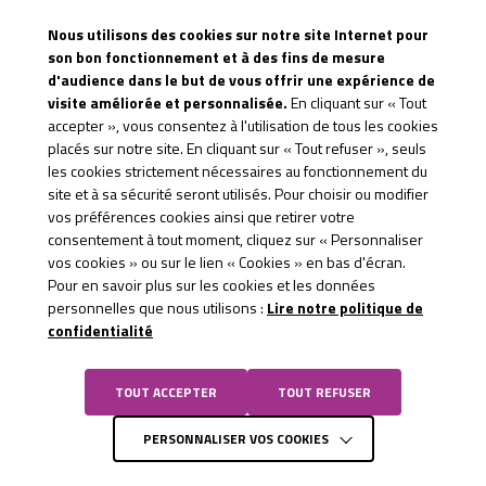
83170 Brignoles
Nous utilisons des cookies sur notre site Internet pour
MARCHÉS PUBLICS
son bon fonctionnement et à des fins de mesure
contact@te83.fr
d'audience dans le but de vous offrir une expérience de
REVUE DE PRESSE
visite améliorée et personnalisée.
En cliquant sur « Tout
CONTACTEZ-NOUS
accepter », vous consentez à l'utilisation de tous les cookies
placés sur notre site. En cliquant sur « Tout refuser », seuls
CGU &
les cookies strictement nécessaires au fonctionnement du
site et à sa sécurité seront utilisés. Pour choisir ou modifier
CONFIDENTIALITÉ
vos préférences cookies ainsi que retirer votre
consentement à tout moment, cliquez sur « Personnaliser
vos cookies » ou sur le lien « Cookies » en bas d'écran.
Pour en savoir plus sur les cookies et les données
personnelles que nous utilisons :
Lire notre politique de
confidentialité
TOUT ACCEPTER
TOUT REFUSER
PERSONNALISER VOS COOKIES
Site réalisé par
La Jungle