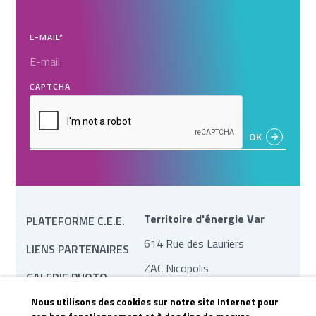
E-MAIL
*
CAPTCHA
Territoire d'énergie Var
PLATEFORME C.E.E.
614 Rue des Lauriers
LIENS PARTENAIRES
ZAC Nicopolis
GALERIE PHOTO
83170 Brignoles
Nous utilisons des cookies sur notre site Internet pour
MARCHÉS PUBLICS