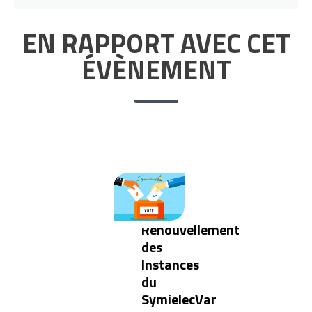
EN RAPPORT AVEC CET
ÉVÈNEMENT
Renouvellement
des
Instances
du
SymielecVar