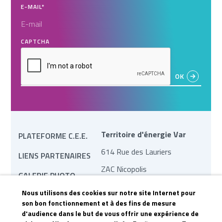
E-MAIL
*
CAPTCHA
Territoire d'énergie Var
PLATEFORME C.E.E.
614 Rue des Lauriers
LIENS PARTENAIRES
ZAC Nicopolis
GALERIE PHOTO
83170 Brignoles
Nous utilisons des cookies sur notre site Internet pour
MARCHÉS PUBLICS
contact@te83.fr
son bon fonctionnement et à des fins de mesure
d'audience dans le but de vous offrir une expérience de
REVUE DE PRESSE