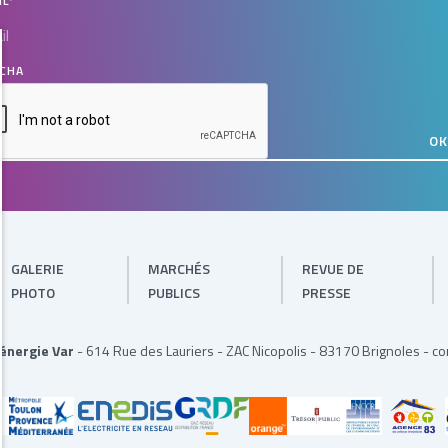
IL
*
CHA
GALERIE
MARCHÉS
REVUE DE
PHOTO
PUBLICS
PRESSE
'énergie Var
-
614 Rue des Lauriers
-
ZAC Nicopolis
-
83170 Brignoles
-
co