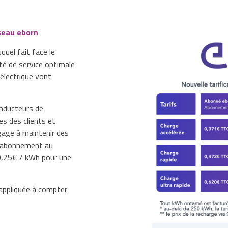
éseau eborn
quel fait face le
té de service optimale
 électrique vont
onducteurs de
es des clients et
gage à maintenir des
n abonnement au
 0,25€ / kWh pour une
 appliquée à compter