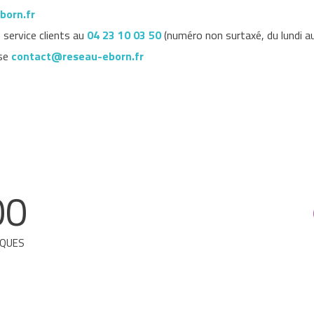
born.fr
 service clients au
04 23 10 03 50
(numéro non surtaxé, du lundi a
sse
contact@reseau-eborn.fr
00
IQUES