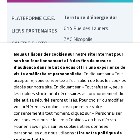
Territoire d'énergie Var
PLATEFORME C.E.E.
614 Rue des Lauriers
LIENS PARTENAIRES
ZAC Nicopolis
GALERIE PHOTO
83170 Brignoles
Nous utilisons des cookies sur notre site Internet pour
MARCHÉS PUBLICS
son bon fonctionnement et à des fins de mesure
contact@te83.fr
d'audience dans le but de vous offrir une expérience de
REVUE DE PRESSE
visite améliorée et personnalisée.
En cliquant sur « Tout
accepter », vous consentez à l'utilisation de tous les cookies
CONTACTEZ-NOUS
placés sur notre site. En cliquant sur « Tout refuser », seuls
CGU &
les cookies strictement nécessaires au fonctionnement du
site et à sa sécurité seront utilisés. Pour choisir ou modifier
CONFIDENTIALITÉ
vos préférences cookies ainsi que retirer votre
consentement à tout moment, cliquez sur « Personnaliser
vos cookies » ou sur le lien « Cookies » en bas d'écran.
Pour en savoir plus sur les cookies et les données
personnelles que nous utilisons :
Lire notre politique de
confidentialité