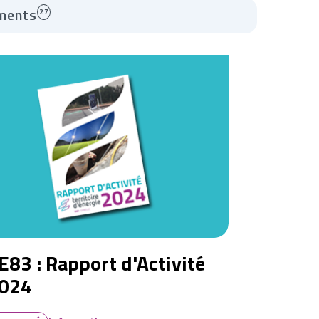
ments
27
E83 : Rapport d'Activité
024