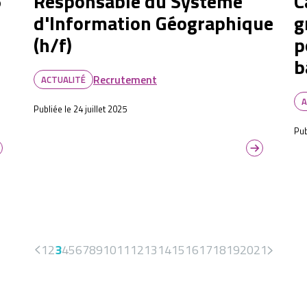
5
Responsable du Système
C
d'Information Géographique
g
(h/f)
p
b
Recrutement
ACTUALITÉ
A
Publiée le 24 juillet 2025
Pub
1
2
3
4
5
6
7
8
9
10
11
12
13
14
15
16
17
18
19
20
21
<
>