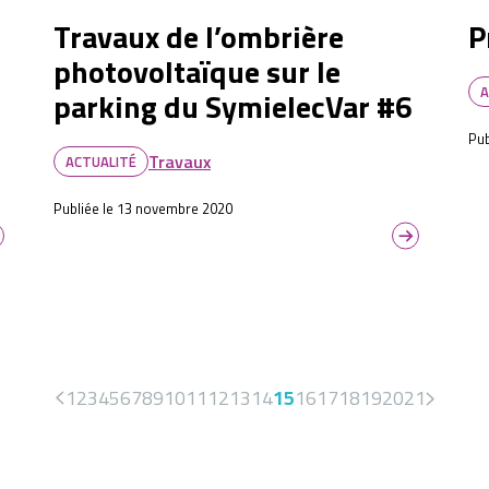
Travaux de l’ombrière
P
photovoltaïque sur le
A
parking du SymielecVar #6
Pub
Travaux
ACTUALITÉ
Publiée le 13 novembre 2020
1
2
3
4
5
6
7
8
9
10
11
12
13
14
15
16
17
18
19
20
21
<
>