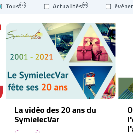
Tous
Actualités
évène
126
99
La vidéo des 20 ans du
O
s
SymielecVar
l
l