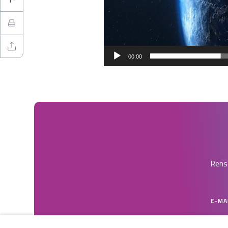
00:00
Rense
E-MA