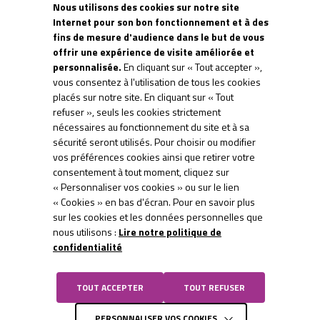
Nous utilisons des cookies sur notre site
CAPT
Internet pour son bon fonctionnement et à des
fins de mesure d'audience dans le but de vous
offrir une expérience de visite améliorée et
personnalisée.
En cliquant sur « Tout accepter »,
vous consentez à l'utilisation de tous les cookies
placés sur notre site. En cliquant sur « Tout
refuser », seuls les cookies strictement
nécessaires au fonctionnement du site et à sa
sécurité seront utilisés. Pour choisir ou modifier
PLATEFORME
LIENS
vos préférences cookies ainsi que retirer votre
C.E.E.
PARTENAIRES
consentement à tout moment, cliquez sur
« Personnaliser vos cookies » ou sur le lien
« Cookies » en bas d'écran. Pour en savoir plus
Territoire d
sur les cookies et les données personnelles que
nous utilisons :
Lire notre politique de
confidentialité
TOUT ACCEPTER
TOUT REFUSER
PERSONNALISER VOS COOKIES