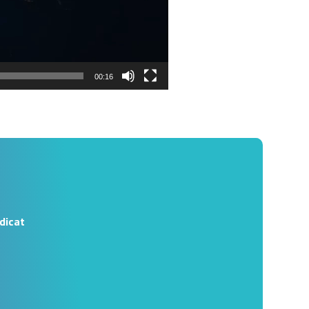
00:16
dicat