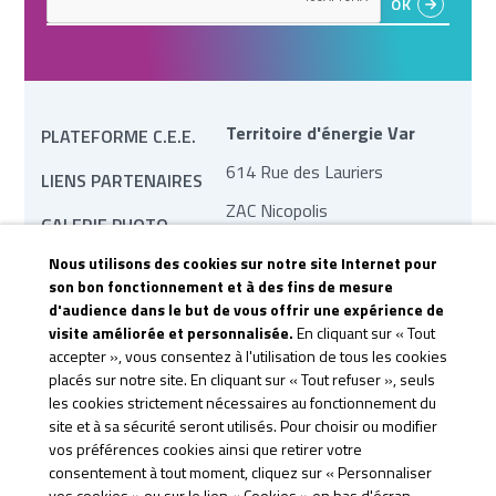
Territoire d'énergie Var
PLATEFORME C.E.E.
614 Rue des Lauriers
LIENS PARTENAIRES
ZAC Nicopolis
GALERIE PHOTO
83170 Brignoles
Nous utilisons des cookies sur notre site Internet pour
MARCHÉS PUBLICS
son bon fonctionnement et à des fins de mesure
contact@te83.fr
d'audience dans le but de vous offrir une expérience de
REVUE DE PRESSE
visite améliorée et personnalisée.
En cliquant sur « Tout
CONTACTEZ-NOUS
accepter », vous consentez à l'utilisation de tous les cookies
placés sur notre site. En cliquant sur « Tout refuser », seuls
CGU &
les cookies strictement nécessaires au fonctionnement du
site et à sa sécurité seront utilisés. Pour choisir ou modifier
CONFIDENTIALITÉ
vos préférences cookies ainsi que retirer votre
consentement à tout moment, cliquez sur « Personnaliser
vos cookies » ou sur le lien « Cookies » en bas d'écran.