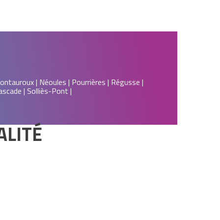
 Montauroux | Néoules | Pourrières | Régusse |
ascade | Solliès-Pont |
ALITÉ