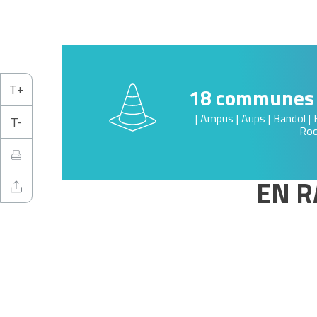
18 communes
| Ampus | Aups | Bandol | 
Roc
EN R