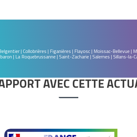
Belgentier | Collobrières | Figanières | Flayosc | Moissac-Bellevue |
baron | La Roquebrussanne | Saint-Zacharie | Salernes | Sillans-la-C
APPORT AVEC CETTE ACTU