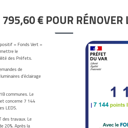
0 795,60 € POUR RÉNOVER 
spositif « Fonds Vert »
rmettre le
ilité des Préfets.
 demandes de
luminaires d’éclairage
e 18 communes. Le
 et concerne 7 144
des LEDS.
 des travaux. Le
de 20%. Après la