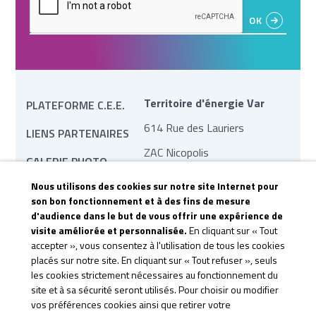
Territoire d'énergie Var
PLATEFORME C.E.E.
614 Rue des Lauriers
LIENS PARTENAIRES
ZAC Nicopolis
GALERIE PHOTO
83170 Brignoles
Nous utilisons des cookies sur notre site Internet pour
MARCHÉS PUBLICS
contact@te83.fr
son bon fonctionnement et à des fins de mesure
d'audience dans le but de vous offrir une expérience de
REVUE DE PRESSE
visite améliorée et personnalisée.
En cliquant sur « Tout
CONTACTEZ-NOUS
accepter », vous consentez à l'utilisation de tous les cookies
placés sur notre site. En cliquant sur « Tout refuser », seuls
CGU &
les cookies strictement nécessaires au fonctionnement du
site et à sa sécurité seront utilisés. Pour choisir ou modifier
CONFIDENTIALITÉ
vos préférences cookies ainsi que retirer votre