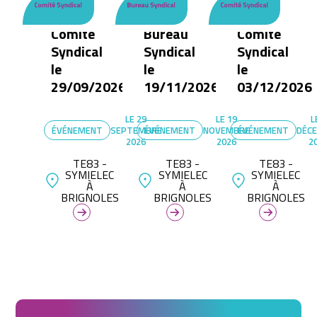
Comité
Bureau
Comité
Syndical
Syndical
Syndical
le
le
le
29/09/2026
19/11/2026
03/12/2026
LE
29
LE
19
L
ÉVÉNEMENT
SEPTEMBRE
ÉVÉNEMENT
NOVEMBRE
ÉVÉNEMENT
DÉC
2026
2026
2
TE83 -
TE83 -
TE83 -
SYMIELEC
SYMIELEC
SYMIELEC
À
À
À
BRIGNOLES
BRIGNOLES
BRIGNOLES