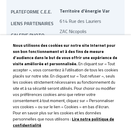
Territoire d'énergie Var
PLATEFORME C.E.E.
614 Rue des Lauriers
LIENS PARTENAIRES
ZAC Nicopolis
GALERIE PHOTO
83170 Brignoles
Nous utilisons des cookies sur notre site Internet pour
MARCHÉS PUBLICS
son bon fonctionnement et à des fins de mesure
contact@te83.fr
d'audience dans le but de vous offrir une expérience de
REVUE DE PRESSE
visite améliorée et personnalisée.
En cliquant sur « Tout
accepter », vous consentez à l'utilisation de tous les cookies
CONTACTEZ-NOUS
placés sur notre site. En cliquant sur « Tout refuser », seuls
CGU &
les cookies strictement nécessaires au fonctionnement du
site et à sa sécurité seront utilisés. Pour choisir ou modifier
CONFIDENTIALITÉ
vos préférences cookies ainsi que retirer votre
consentement à tout moment, cliquez sur « Personnaliser
vos cookies » ou sur le lien « Cookies » en bas d'écran.
Pour en savoir plus sur les cookies et les données
personnelles que nous utilisons :
Lire notre politique de
confidentialité